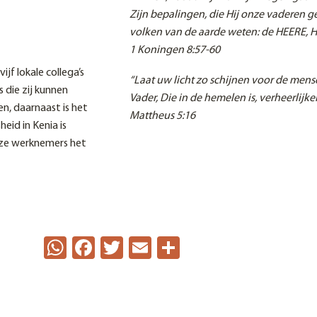
Zijn bepalingen, die Hij onze vaderen g
volken van de aarde weten: de HEERE, Hi
1 Koningen 8:57-60
ijf lokale collega’s
“Laat uw licht zo schijnen voor de mens
 die zij kunnen
Vader, Die in de hemelen is, verheerlijke
n, daarnaast is het
Mattheus 5:16
id in Kenia is
ze werknemers het
WhatsApp
Facebook
Twitter
Email
Delen