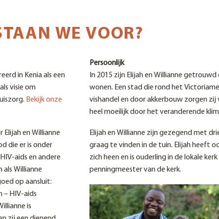
 STAAN WE VOOR?
Persoonlijk
eerd in Kenia als een
In 2015 zijn Elijah en Willianne getrouwd 
ls visie om
wonen. Een stad die rond het Victoriameer
uiszorg.
Bekijk onze
vishandel en door akkerbouw zorgen zij v
heel moeilijk door het veranderende klim
 Elijah en Willianne
Elijah en Willianne zijn gezegend met drie
d die er is onder
graag te vinden in de tuin. Elijah heef
HIV-aids en andere
zich heen en is ouderling in de lokale kerk
 als Willianne
penningmeester van de kerk.
goed op aansluit:
h – HIV-aids
llianne is
n zij een dienend