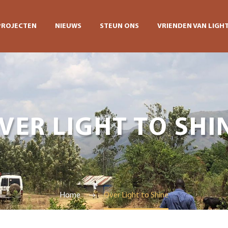
PROJECTEN
NIEUWS
STEUN ONS
VRIENDEN VAN LIGHT
VER LIGHT TO SHI
Home
Over Light to Shine