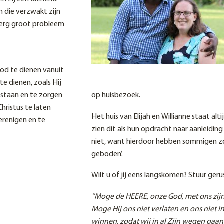
 die verzwakt zijn
 erg groot probleem
od te dienen vanuit
e dienen, zoals Hij
 staan en te zorgen
op huisbezoek.
hristus te laten
Het huis van Elijah en Willianne staat a
erenigen en te
zien dit als hun opdracht naar aanleidin
niet, want hierdoor hebben sommigen z
geboden’.
Wilt u of jij eens langskomen? Stuur geru
“Moge de HEERE, onze God, met ons zijn,
Moge Hij ons niet verlaten en ons niet in
winnen, zodat wij in al Zijn wegen gaa