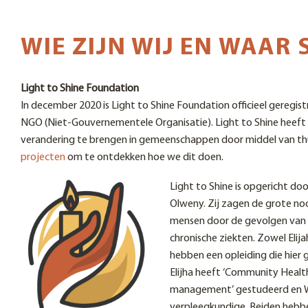
WIE ZIJN WIJ EN WAAR
Light to Shine Foundation
In december 2020 is Light to Shine Foundation officieel geregistr
NGO (Niet-Gouvernementele Organisatie). Light to Shine heeft a
verandering te brengen in gemeenschappen door middel van th
projecten
om te ontdekken hoe we dit doen.
Light to Shine is opgericht door
Olweny. Zij zagen de grote noo
mensen door de gevolgen van 
chronische ziekten. Zowel Elijah
hebben een opleiding die hier 
Elijha heeft ‘Community Healt
management’ gestudeerd en Wi
verpleegkundige. Beiden hebbe