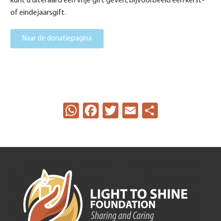
kunt u uiteraard een vrije gift geven, bijvoorbeeld een kerst-
of eindejaarsgift.
Naar de donatiepagina
WhatsApp
Facebook
Twitter
Email
Delen