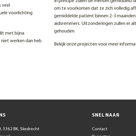
In principe zullen de mensen gemiddeld d
 veel
om te voorkomen dat ze zich volledig af
ele voorlichting
gemiddelde patiënt binnen 2-3 maanden we
aidsremmers. Uitzonderingen zullen er al
gehouden.
dit met bijna
je niet werken dan heb
Bekijk onze projecten voor meer informa
NS
SNEL NAAR
, 3362 BK, Sliedrecht
Contact