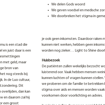
We delen Gods woord
We geven voedsel en medische zo
We doorbreken het stigma in gem
je ook geen inkomsten. Daardoor raken men
mu is een stad die
kunnen niet werken, hebben geen inkoms
 en juist daar is een
worden nog zieker… Light to Shine doorb
besmettingen
Huisbezoek
en met geld, maar
De patiënten zullen wekelijks bezocht wo
ige bron van
luisterend oor. Vaak hebben mensen wein
 het nog steeds bij
kunnen luchten of vragen kunnen stellen
 In de Luo cultuur,
we proberen om de familie te betrekken bi
itzondering. Dit
stigma over aids en mensen worden vaak v
 overlijden, dan kan
voorkomen door voorlichting en advies.
uw en daarom zal hij
or een groot