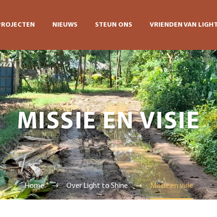
PROJECTEN
NIEUWS
STEUN ONS
VRIENDEN VAN LIGHT
MISSIE EN VISIE
Home
Over Light to Shine
Missie en visie