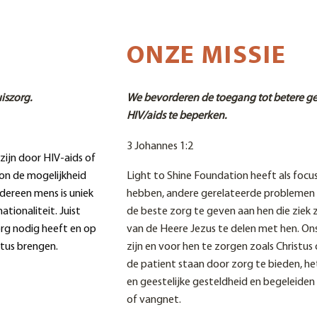
ONZE MISSIE
iszorg
.
We bevorderen de toegang tot betere g
HIV/aids te beperken.
3 Johannes 1:2
zijn door HIV-aids of
on de mogelijkheid
Light to Shine Foundation heeft als foc
dereen mens is uniek
hebben, andere gerelateerde problemen of
tionaliteit. Juist
de beste zorg te geven aan hen die ziek z
org nodig heeft en op
van de Heere Jezus te delen met hen. Ons
stus brengen.
zijn en voor hen te zorgen zoals Christu
de patient staan door zorg te bieden, he
en geestelijke gesteldheid en begeleide
of vangnet.