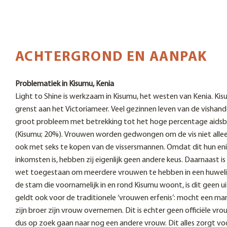
ACHTERGROND EN AANPAK
Problematiek in Kisumu, Kenia
Light to Shine is werkzaam in Kisumu, het westen van Kenia. Kisu
grenst aan het Victoriameer. Veel gezinnen leven van de vishandel
groot probleem met betrekking tot het hoge percentage aids
(Kisumu; 20%). Vrouwen worden gedwongen om de vis niet alle
ook met seks te kopen van de vissersmannen. Omdat dit hun en
inkomsten is, hebben zij eigenlijk geen andere keus. Daarnaast is
wet toegestaan om meerdere vrouwen te hebben in een huwelijk.
de stam die voornamelijk in en rond Kisumu woont, is dit geen u
geldt ook voor de traditionele ‘vrouwen erfenis’: mocht een man
zijn broer zijn vrouw overnemen. Dit is echter geen officiële vro
dus op zoek gaan naar nog een andere vrouw. Dit alles zorgt vo