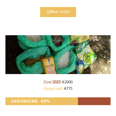
Meer weten
Doel
2025
:
€2000
Opgehaald:
€775
GEDONEERD
69%