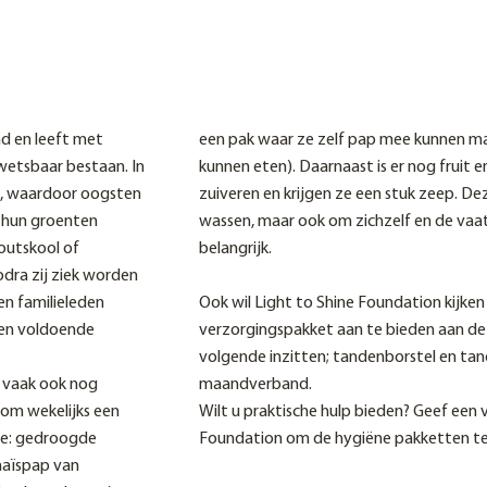
d en leeft met
een pak waar ze zelf pap mee kunnen mak
kwetsbaar bestaan. In
kunnen eten). Daarnaast is er nog fruit 
en, waardoor oogsten
zuiveren en krijgen ze een stuk zeep. D
 hun groenten
wassen, maar ook om zichzelf en de vaa
houtskool of
belangrijk.
dra zij ziek worden
 en familieleden
Ook wil Light to Shine Foundation kijke
 en voldoende
verzorgingspakket aan te bieden aan de 
volgende inzitten; tandenborstel en tan
n vaak ook nog
maandverband.
 om wekelijks een
Wilt u praktische hulp bieden? Geef een 
re: gedroogde
Foundation om de hygiëne pakketten t
 maïspap van