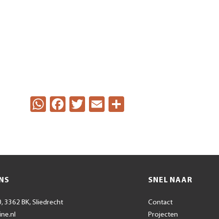
WhatsApp
Facebook
Twitter
Email
Delen
NS
SNEL NAAR
, 3362 BK, Sliedrecht
Contact
ine.nl
Projecten