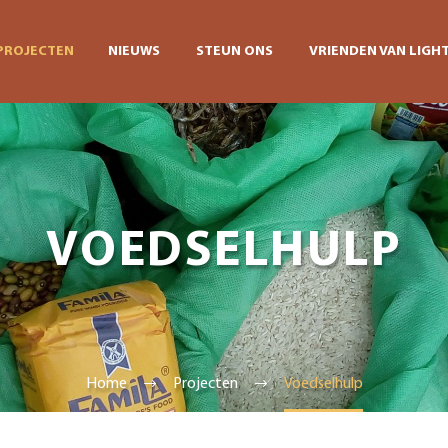
PROJECTEN
NIEUWS
STEUN ONS
VRIENDEN VAN LIGHT
VOEDSELHULP
Home
Projecten
Voedselhulp