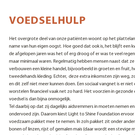
VOEDSELHULP
Het overgrote deel van onze patiënten woont op het plattelan
name van hun eigen oogst. Hoe goed dat ook is, het blijft een 
de afgelopen jaren was het of erg droog of er was te veel reg
maar minimaal waren. Regelmatig hebben mensen naast dat ze
verbouwen een kleine handel, bijvoorbeeld in groeten en fruit, 
tweedehands kleding. Echter, deze extra inkomsten zijn weg, zo
en dit zelf niet meer kunnen doen. Een sociaal vangnet is er niet
worstelen financieel vaak net zo hard. Het voorzien in gezonde
voedsel is dan bijna onmogelijk.
Tel daarbij op dat zij dagelijks aidsremmers in moeten nemen e
ondervoed zijn. Daarom kiest Light to Shine Foundation ervoor
voedzaam pakket mee te nemen. In zo’n pakket zit onder ande
bonen of linzen, rijst of gemalen mais (daar wordt een stevige