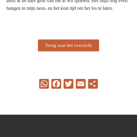
alsof ik de nare geur van me af wil spoelen. Het blijft nog even
hangen in mijn neus, en het kost tijd om het los te laten.
Terug naar het overzicht
WhatsApp
Facebook
Twitter
Email
Delen