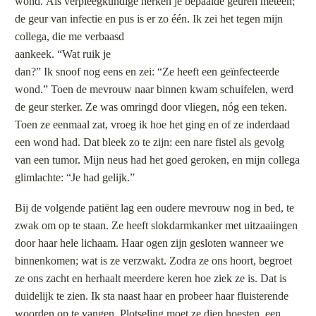
wond. Als verpleegkundige herken je bepaalde geuren meteen;
de geur van infectie en pus is er zo één.
Ik zei het tegen mijn
collega, die me verbaasd
aankeek. “Wat ruik je
dan?” Ik snoof nog eens en zei: “Ze heeft een geïnfecteerde
wond.” Toen de mevrouw naar binnen kwam schuifelen, werd
de geur sterker. Ze was omringd door vliegen, nóg een teken.
Toen ze eenmaal zat, vroeg ik hoe het ging en of ze inderdaad
een wond had. Dat bleek zo te zijn: een nare fistel als gevolg
van een tumor. Mijn neus had het goed geroken, en mijn collega
glimlachte: “Je had gelijk.”
Bij de volgende patiënt lag een oudere mevrouw nog in bed, te
zwak om op te staan. Ze heeft slokdarmkanker met uitzaaiingen
door haar hele lichaam. Haar ogen zijn gesloten wanneer we
binnenkomen; wat is ze verzwakt. Zodra ze ons hoort, begroet
ze ons zacht en herhaalt meerdere keren hoe ziek ze is. Dat is
duidelijk te zien. Ik sta naast haar en probeer haar fluisterende
woorden op te vangen. Plotseling moet ze diep hoesten, een