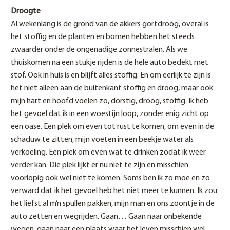
Droogte
Al wekenlang is de grond van de akkers gortdroog, overal is
het stoffig en de planten en bomen hebben het steeds
zwaarder onder de ongenadige zonnestralen. Als we
thuiskomen na een stukje rijden is de hele auto bedekt met
stof. Ook in huis is en blijft alles stoffig. En om eerlijk te zijn is
het niet alleen aan de buitenkant stoffig en droog, maar ook
mijn hart en hoofd voelen zo, dorstig, droog, stoffig. Ik heb
het gevoel dat ik in een woestijn loop, zonder enig zicht op
een oase. Een plek om even tot rust te komen, om even in de
schaduw te zitten, mijn voeten in een beekje water als
verkoeling. Een plek om even wat te drinken zodat ik weer
verder kan. Die plek lijkt er nu niet te zijn en misschien
voorlopig ook wel niet te komen. Soms ben ik zo moe en zo
verward dat ik het gevoel heb het niet meer te kunnen. Ik zou
het liefst al m’n spullen pakken, mijn man en ons zoontje in de
auto zetten en wegrijden. Gaan… Gaan naar onbekende
wegen, gaan naar een plaats waar het leven misschien wel