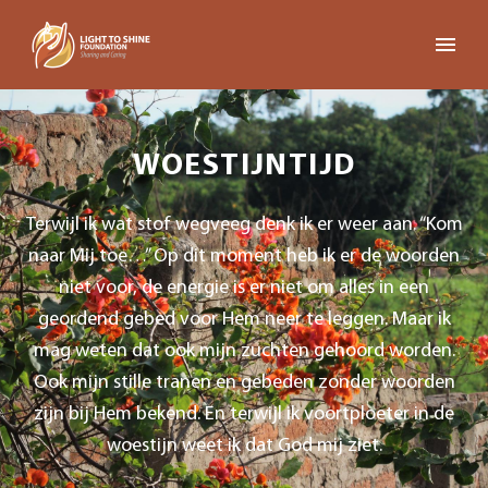
WOESTIJNTIJD
Terwijl ik wat stof wegveeg denk ik er weer aan. “Kom
naar Mij toe…” Op dit moment heb ik er de woorden
niet voor, de energie is er niet om alles in een
geordend gebed voor Hem neer te leggen. Maar ik
mag weten dat ook mijn zuchten gehoord worden.
Ook mijn stille tranen en gebeden zonder woorden
zijn bij Hem bekend. En terwijl ik voortploeter in de
woestijn weet ik dat God mij ziet.