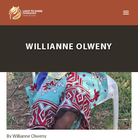
WILLIANNE OLWENY
By Willianne Olweny