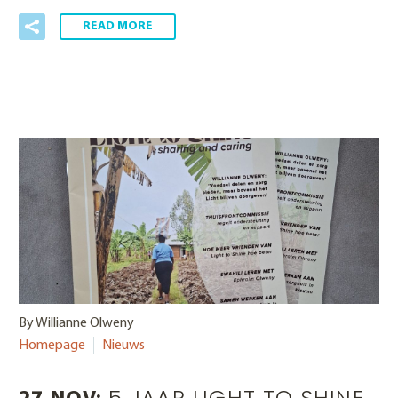
READ MORE
By Willianne Olweny
Homepage
Nieuws
5 JAAR LIGHT TO SHINE