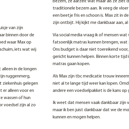
bezem, ze aarzelt wat maar als ze ziet 
traditionele bezem aan. Ik veeg de vloer
een beetje fris en schoon is. Max zit in 
zijn ontbijt. Hij kijkt me dankbaar aan, a
uisje van zijn
naar binnen door de
Via social media vraag ik of mensen wat
t bed waar Max op
fatsoenlijk matras kunnen brengen, wat
schuim, iets wat wij
Ons budget is daar niet toereikend voor,
gericht kunnen helpen. Binnen korte tijd 
matras gaan kopen.
alleen in de longen
zijn ruggenmerg,
Als Max zijn tbc medicatie trouw inneemt
et ziekenhuis gelegen
niet al te lange tijd weer kan lopen. O
 er alleen voor en
andere een voedselpakket is de kans op 
te wassen of hun
Ik weet dat mensen vaak dankbaar zijn 
r voedsel zijn al zo
maar ik ben juist dankbaar dat we de m
kunnen en mogen helpen.