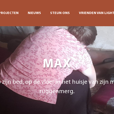
PROJECTEN
NIEUWS
STEUN ONS
VRIENDEN VAN LIGHT
MAX
 zijn bed, op de vloer in het huisje van zijn 
ruggenmerg.