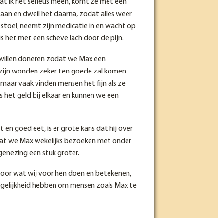
dat ik het serieus meen, komt ze met een
 aan en dweil het daarna, zodat alles weer
de stoel, neemt zijn medicatie in en wacht op
l is het met een scheve lach door de pijn.
 willen doneren zodat we Max een
 zijn wonden zeker ten goede zal komen.
 maar vaak vinden mensen het fijn als ze
is het geld bij elkaar en kunnen we een
 en goed eet, is er grote kans dat hij over
mdat we Max wekelijks bezoeken met onder
genezing een stuk groter.
voor wat wij voor hen doen en betekenen,
ogelijkheid hebben om mensen zoals Max te