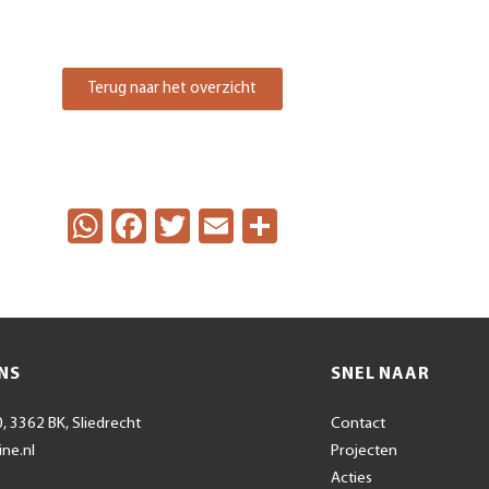
Terug naar het overzicht
WhatsApp
Facebook
Twitter
Email
Delen
NS
SNEL NAAR
, 3362 BK, Sliedrecht
Contact
ine.nl
Projecten
Acties