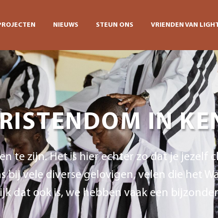
PROJECTEN
NIEUWS
STEUN ONS
VRIENDEN VAN LIGHT
RISTENDOM IN KE
 te zijn. Het is hier echter zo dat je jezelf
bij vele diverse gelovigen, velen die het 
lijk dat ook is, we hebben vaak een bijzon