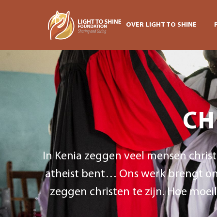
OVER LIGHT TO SHINE
CH
In Kenia zeggen veel mensen christen
atheist bent… Ons werk brengt ons 
zeggen christen te zijn. Hoe moei