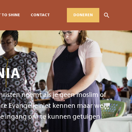
 TO SHINE
CONTACT
DONEREN
NIA
 christen noemt als je geen moslim of
Ware Evangelie niet kennen maar wel
dere ingang om te kunnen getuigen.