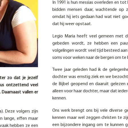
In 1991 is hun messias overleden en tot
bidden mensen daar, wachtende op zi
omdat hij iets gedaan had wat niet go
dat hij weer opstaat.
Legio Maria heeft veel gemeen met de 
gebeden wordt, ze hebben een paus 
volgelingen wordt veel tijd besteed aan
soms voor weken naar de bergen om te 
Twee jaar geleden had ik de gelegenhe
dochter was ernstig ziek en we bezocht
ter zo dat je jezelf
de Bijbel geopend en daaruit gelezen
dus ontzettend veel
alleen voor haar dochter, maar dat ieder
 Daarnaast vallen er
kennen.
Ons werk brengt ons bij vele diverse g
). Deze volgers zijn
kennen maar wel zeggen christen te zij
n lange, effen maar
een bijzondere ingang om te kunnen ge
 vaak hebben ze een