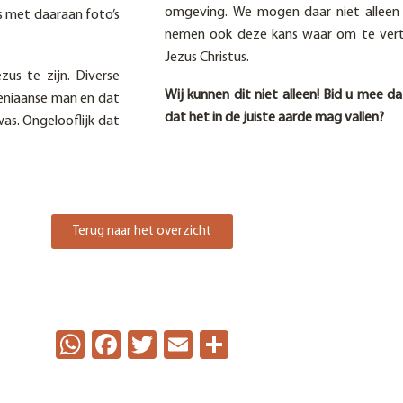
omgeving. We mogen daar niet alleen 
s met daaraan foto’s
nemen ook deze kans waar om te vertel
Jezus Christus.
us te zijn. Diverse
Wij kunnen dit niet alleen! Bid u mee
eniaanse man en dat
dat het in de juiste aarde mag vallen?
s. Ongelooflijk dat
Terug naar het overzicht
WhatsApp
Facebook
Twitter
Email
Delen