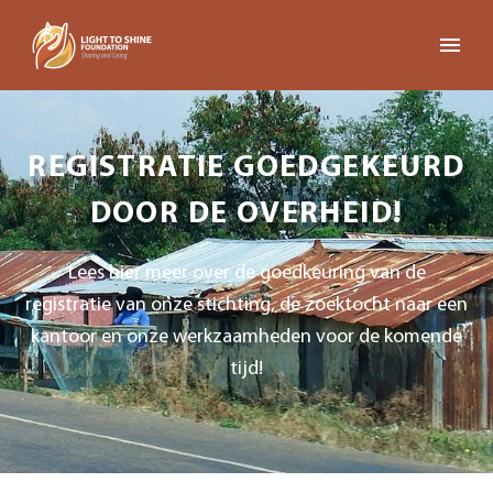
REGISTRATIE GOEDGEKEURD
DOOR DE OVERHEID!
Lees hier meer over de goedkeuring van de
registratie van onze stichting, de zoektocht naar een
kantoor en onze werkzaamheden voor de komende
tijd!