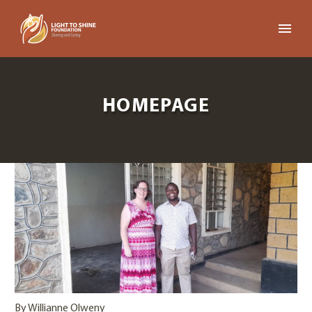
HOMEPAGE
By Willianne Olweny